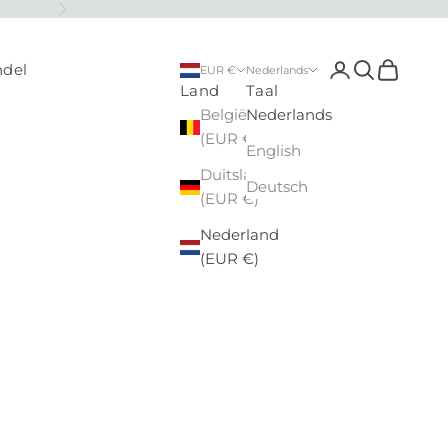
Volgende
Accountpagina
Zoeken ope
Winkelw
ndel
EUR €
Nederlands
Land
Taal
België
Nederlands
(EUR €)
English
Duitsland
Deutsch
(EUR €)
Nederland
(EUR €)