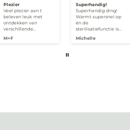
Plezier
Superhandig!
Veel plezier aan t
Superhandig ding!
beleven leuk met
Warmt supersnel op
ontdekken van
én de
verschillende
sterilisatiefunctie is
figuurtjes
top geen gedoe meer
M+F
Michelle
met uitkoken.
Pluspunt: het strakke
design past echt
perfect in ons
interieur. Wat wil je
nog meer