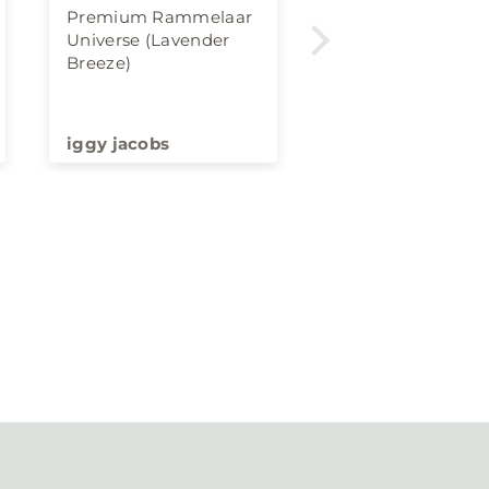
Premium Rammelaar
Fijne speelgoed
Universe (Lavender
Ons kind is er de 
Breeze)
dag op aan het
kauwen. Zeker e
aanrader!
iggy jacobs
Anne vd Beek