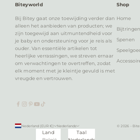
e
Biteyworld
Shop
h
o
Bij Bitey gaat onze toewijding verder dan
Home
o
alleen het aanbieden van producten; we
Bijtringe
g
zijn toegewijd aan uitmuntendheid voor
t
Spenen
je baby en ondersteuning voor je reis als
e
ouder. Van essentiële artikelen tot
Speelgoe
v
heerlijke verrassingen, we streven ernaar
Accessoir
a
om verwachtingen te overtreffen, zodat
n
elk moment met je kleintje gevuld is met
h
vreugde en vertrouwen.
e
t
l
a
a
t
Nederland (EUR €)
Nederlands
© 2026 - Bite
s
Land
Taal
t
België
Nederlands