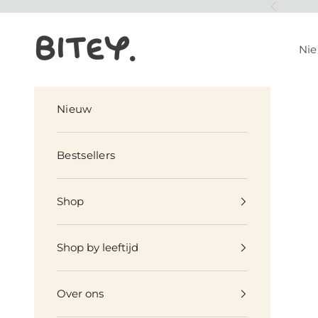
Naar inhoud
Vorige
Biteyworld
Ni
Nieuw
Bestsellers
Shop
Shop by leeftijd
Over ons