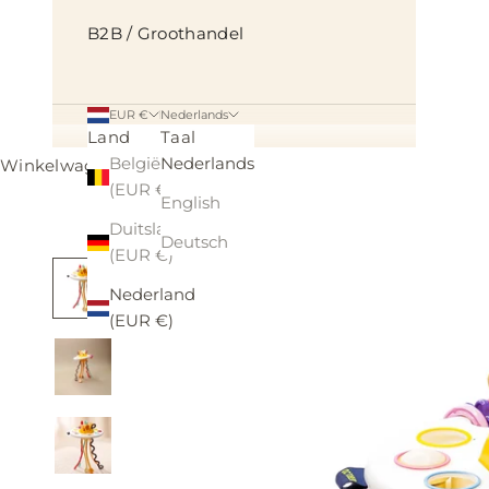
B2B / Groothandel
EUR €
Nederlands
Land
Taal
België
Nederlands
Winkelwagen
(EUR €)
English
Duitsland
Deutsch
(EUR €)
Nederland
(EUR €)