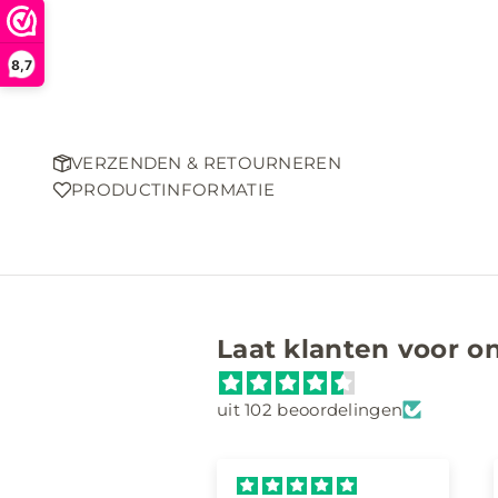
N
i
8,7
e
u
VERZENDEN & RETOURNEREN
w
PRODUCTINFORMATIE
s
b
r
Laat klanten voor o
i
e
uit 102 beoordelingen
f
A
b