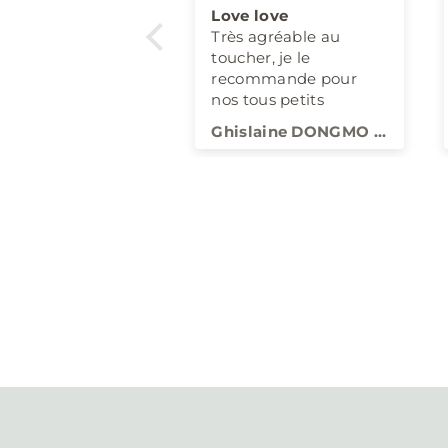
ndochter is er druk
Love love
o
 om mee te
Très agréable au
n
en
toucher, je le
n
recommande pour
e
nos tous petits
e
tte Neet
Ghislaine DONGMO KINGUÉ
r
j
e
e
n
b
l
i
j
f
o
p
d