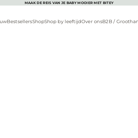
MAAK DE REIS VAN JE BABY MOOIER MET BITEY
euw
Bestsellers
Shop
Shop by leeftijd
Over ons
B2B / Grootha