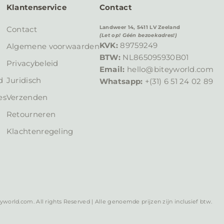
Klantenservice
Contact
Landweer 14, 5411 LV Zeeland
Contact
(Let op! Géén bezoekadres!)
KVK:
89759249
n
Algemene voorwaarden
BTW:
NL865095930B01
Privacybeleid
Email:
hello@biteyworld.com
d
Juridisch
Whatsapp:
+(31) 6 51 24 02 89
es
Verzenden
Retourneren
Klachtenregeling
yworld.com. All rights Reserved | Alle genoemde prijzen zijn inclusief btw.