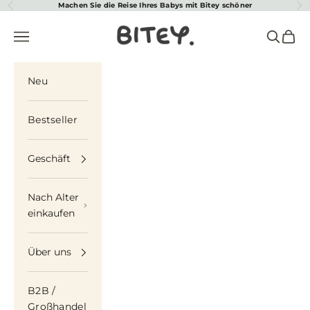
Zum Inhalt springen
Machen Sie die Reise Ihres Babys mit Bitey schöner
Zurück
Vor
Biteyworld
Navigationsmenü öffnen
Suche öf
Waren
Neu
Bestseller
Geschäft
Nach Alter
einkaufen
Über uns
B2B /
Großhandel