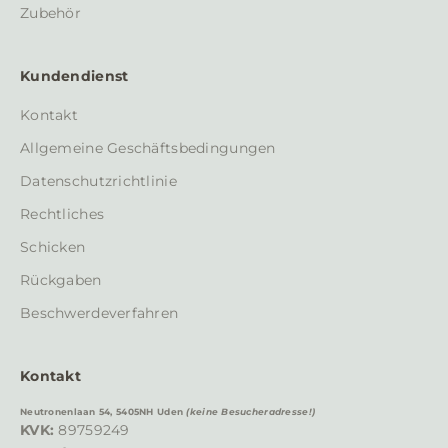
c
Zubehör
h
r
Kundendienst
i
c
Kontakt
h
Allgemeine Geschäftsbedingungen
t
e
Datenschutzrichtlinie
n
Rechtliches
u
n
Schicken
d
Rückgaben
A
n
Beschwerdeverfahren
g
e
Kontakt
b
o
Neutronenlaan 54, 5405NH Uden
(keine Besucheradresse!)
t
KVK:
89759249