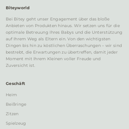
i
Biteyworld
e
Bei Bitey geht unser Engagement über das bloße
ü
Anbieten von Produkten hinaus. Wir setzen uns für die
b
optimale Betreuung Ihres Babys und die Unterstützung
e
auf Ihrem Weg als Eltern ein. Von den wichtigsten
r
Dingen bis hin zu köstlichen Überraschungen – wir sind
d
bestrebt, die Erwartungen zu übertreffen, damit jeder
i
Moment mit Ihrem Kleinen voller Freude und
e
Zuversicht ist.
n
e
u
Geschäft
e
s
Heim
t
Beißringe
e
n
Zitzen
N
Spielzeug
a