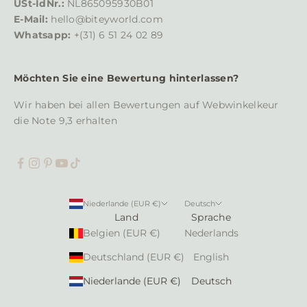
e
USt-IdNr.:
NL865095930B01
a
E-Mail:
hello@biteyworld.com
u
Whatsapp:
+(31) 6 51 24 02 89
f
d
Möchten Sie eine Bewertung hinterlassen?
e
m
Wir haben bei allen Bewertungen auf
Webwinkelkeur
L
die Note 9,3 erhalten
a
u
f
e
n
Niederlande (EUR €)
Deutsch
d
Land
Sprache
e
Belgien (EUR €)
Nederlands
n
Deutschland (EUR €)
English
Niederlande (EUR €)
Deutsch