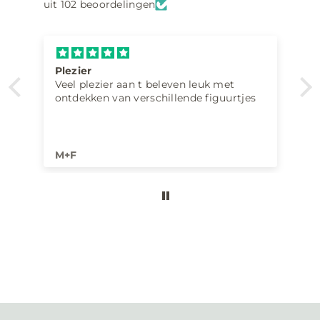
uit 102 beoordelingen
n
i
e
r
Plezier
e
Veel plezier aan t beleven leuk met
n
ontdekken van verschillende figuurtjes
S
i
e
M+F
u
n
d
b
l
e
i
b
e
n
S