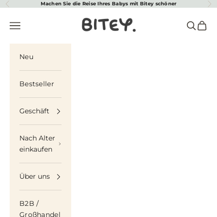
Zum Inhalt springen
Machen Sie die Reise Ihres Babys mit Bitey schöner
Zurück
Vor
Biteyworld
Navigationsmenü öffnen
Suche öf
Waren
Neu
Bestseller
Geschäft
Nach Alter
einkaufen
Über uns
B2B /
Großhandel