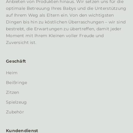
Anbieten von Produkten hinaus. Wir setzen uns für die
b
optimale Betreuung Ihres Babys und die Unterstützung
e
auf Ihrem Weg als Eltern ein. Von den wichtigsten
r
Dingen bis hin zu köstlichen Überraschungen – wir sind
d
bestrebt, die Erwartungen zu übertreffen, damit jeder
i
Moment mit Ihrem Kleinen voller Freude und
e
Zuversicht ist.
n
e
u
Geschäft
e
s
Heim
t
Beißringe
e
n
Zitzen
N
Spielzeug
a
c
Zubehör
h
r
Kundendienst
i