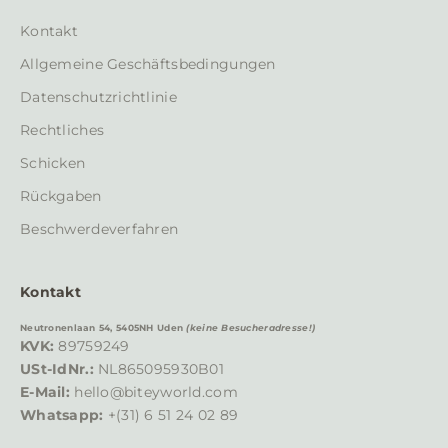
c
Kontakt
h
Allgemeine Geschäftsbedingungen
t
e
Datenschutzrichtlinie
n
Rechtliches
u
n
Schicken
d
Rückgaben
A
n
Beschwerdeverfahren
g
e
Kontakt
b
o
Neutronenlaan 54, 5405NH Uden
(keine Besucheradresse!)
t
KVK:
89759249
e
USt-IdNr.:
NL865095930B01
a
E-Mail:
hello@biteyworld.com
u
Whatsapp:
+(31) 6 51 24 02 89
f