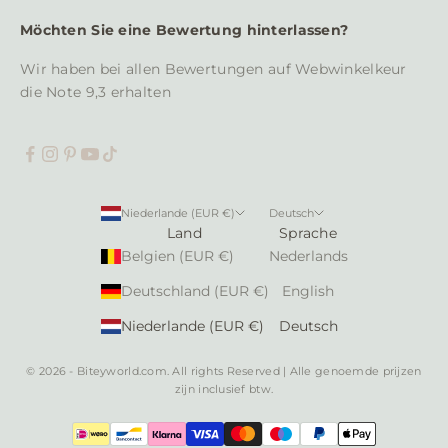
d
Möchten Sie eine Bewertung hinterlassen?
e
m
Wir haben bei allen Bewertungen auf
Webwinkelkeur
L
die Note 9,3 erhalten
a
u
f
e
n
Niederlande (EUR €)
Deutsch
d
Land
Sprache
e
Belgien (EUR €)
Nederlands
n
Deutschland (EUR €)
English
Niederlande (EUR €)
Deutsch
© 2026 - Biteyworld.com. All rights Reserved | Alle genoemde prijzen
UR
zijn inclusief btw.
LDUNG