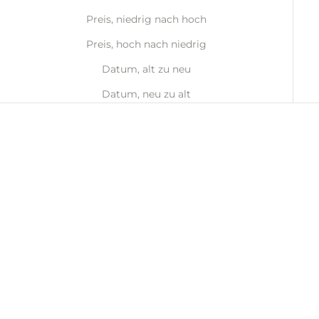
Preis, niedrig nach hoch
Preis, hoch nach niedrig
Datum, alt zu neu
Datum, neu zu alt
In den Warenkorb
In den Warenkorb
Obst-Gemüse-
Pädagogisch - Montessori
Futterspender /
- Komplettset (4
Knabberbeutel (3er-Pack)
Baufahrzeuge) - Bauautos