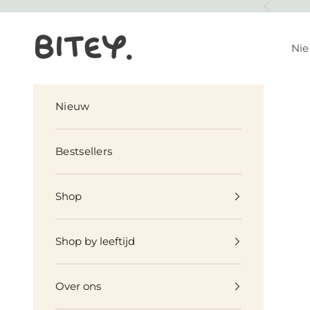
Skip to content
Previous
Biteyworld
Ni
Nieuw
Bestsellers
Shop
Shop by leeftijd
Over ons