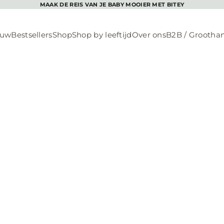
MAAK DE REIS VAN JE BABY MOOIER MET BITEY
euw
Bestsellers
Shop
Shop by leeftijd
Over ons
B2B / Grootha