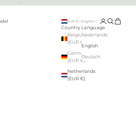
Next
Open account 
Open searc
Open car
ndel
EUR €
English
Country
Language
Belgium
Nederlands
(EUR €)
English
Germany
Deutsch
(EUR €)
Netherlands
(EUR €)