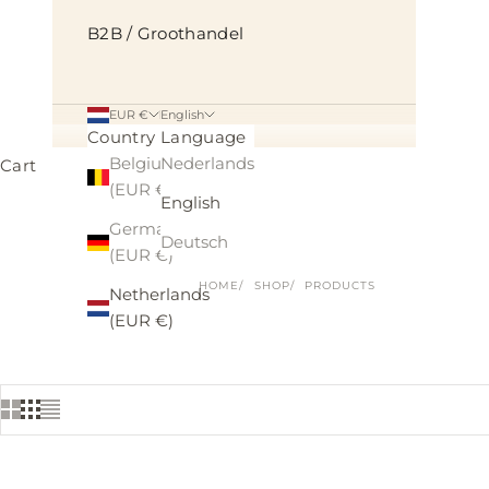
B2B / Groothandel
EUR €
English
Country
Language
Belgium
Nederlands
Cart
(EUR €)
English
Germany
Deutsch
(EUR €)
HOME
SHOP
PRODUCTS
Netherlands
(EUR €)